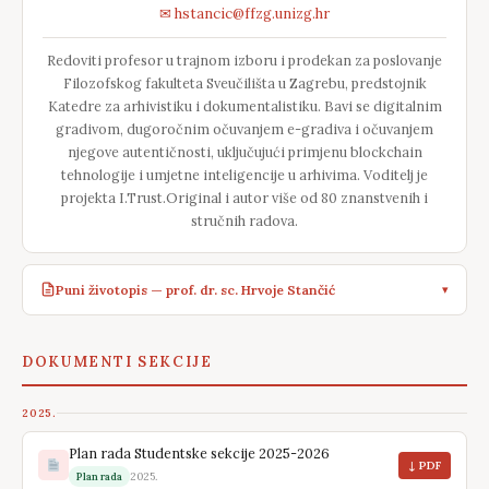
✉ hstancic@ffzg.unizg.hr
Redoviti profesor u trajnom izboru i prodekan za poslovanje
Filozofskog fakulteta Sveučilišta u Zagrebu, predstojnik
Katedre za arhivistiku i dokumentalistiku. Bavi se digitalnim
gradivom, dugoročnim očuvanjem e-gradiva i očuvanjem
njegove autentičnosti, uključujući primjenu blockchain
tehnologije i umjetne inteligencije u arhivima. Voditelj je
projekta I.Trust.Original i autor više od 80 znanstvenih i
stručnih radova.
Puni životopis — prof. dr. sc. Hrvoje Stančić
▾
Redoviti profesor u trajnom izboru i prodekan za poslovanje
DOKUMENTI SEKCIJE
Filozofskog fakulteta Sveučilišta u Zagrebu. Član je Odsjeka za
informacijske i komunikacijske znanosti, gdje je predstojnik
2025.
Katedre za arhivistiku i dokumentalistiku. Znanstveni interes
usmjeren mu je prema problematici suvremene arhivistike.
Plan rada Studentske sekcije 2025-2026
↓ PDF
Napose se usredotočio na problematiku digitalnoga gradiva
2025.
Plan rada