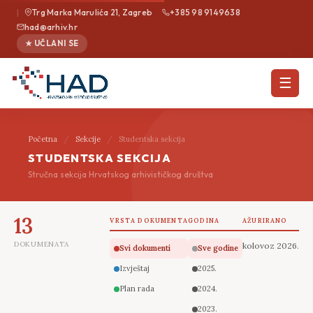
|
Trg Marka Marulića 21, Zagreb
+385 98 9149638
had@arhiv.hr
★ UČLANI SE
☰
Početna
/
Sekcije
/
Studentska sekcija
STUDENTSKA SEKCIJA
Stručna sekcija Hrvatskog arhivističkog društva
13
VRSTA DOKUMENTA
GODINA
AŽURIRANO
DOKUMENATA
kolovoz 2026.
Svi dokumenti
Sve godine
Izvještaj
2025.
Plan rada
2024.
2023.