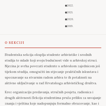
2022.
2021.
2020.
2019.
O SEKCIJI
Studentska sekcija okuplja studente arhivistike i srodnih
studija te mlade koji svoju budućnost vide u arhivskoj struci.
Njezina je svrha povezati studente s arhivskom zajednicom još
tijekom studija, omogućiti im stjecanje praktičnih iskustava i
upoznavanje sa stvarnim radom arhiva te ih potaknuti na
aktivno uključivanje u rad Hrvatskoga arhivističkog društva.
Kroz organizaciju predavanja, stručnih posjeta, radionica i
drugih aktivnosti Sekcija studentima pruža priliku za usvajanje
znanja i vještina koje nadopunjuju formalno obrazovanje, kao i