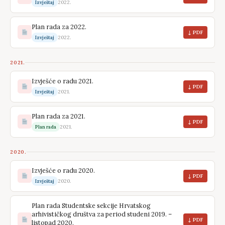
transfer tehnologije (CIRT) Sveučilišta u Zagrebu. Priznanja.
2022.
Izvještaj
Dobitnik je dviju medalja za inovacije vezane uz blockchain na
međunarodnim izložbama inovacija — brončane na izložbi
Plan rada za 2022.
↓ PDF
ARCA 2021. te srebrne na izložbi ARCA 2022.
2022.
Izvještaj
2021.
Izvješće o radu 2021.
↓ PDF
2021.
Izvještaj
Plan rada za 2021.
↓ PDF
2021.
Plan rada
2020.
Izvješće o radu 2020.
↓ PDF
2020.
Izvještaj
Plan rada Studentske sekcije Hrvatskog
arhivističkog društva za period studeni 2019. –
↓ PDF
listopad 2020.