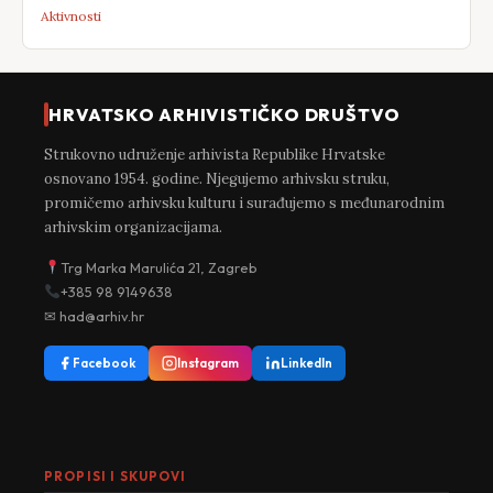
Aktivnosti
HRVATSKO ARHIVISTIČKO DRUŠTVO
Strukovno udruženje arhivista Republike Hrvatske
osnovano 1954. godine. Njegujemo arhivsku struku,
promičemo arhivsku kulturu i surađujemo s međunarodnim
arhivskim organizacijama.
Trg Marka Marulića 21, Zagreb
+385 98 9149638
✉ had@arhiv.hr
Facebook
Instagram
LinkedIn
PROPISI I SKUPOVI