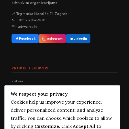
arhivskim organizacijama.
📍 Trg Marka Marulića 21, Zagreb
📞 +385 98 9149638
✉ had@arhiv.hr
Facebook
Instagram
LinkedIn
PROPISI I SKUPOVI
Zakoni
Pravilnici
We respect your privacy
Uredbe
Cookies help us improve your experience,
Norme
deliver personalized content, and analyze
Kongresi
traffic. You can choose which cookies to allow
Savjetovanja
by clicking
Customize
. Click
Accept All
to