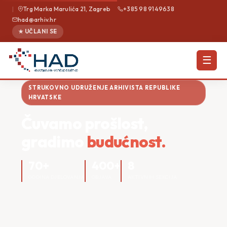
|
Trg Marka Marulića 21, Zagreb
+385 98 9149638
had@arhiv.hr
★ UČLANI SE
☰
STRUKOVNO UDRUŽENJE ARHIVISTA REPUBLIKE
HRVATSKE
Čuvamo prošlost,
gradimo
budućnost.
70+
400+
8
GODINA DJELOVANJA
OBJAVA
AKTIVNIH SEKCIJA