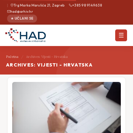
|
Trg Marka Marulića 21, Zagreb
+385 98 9149638
had@arhiv.hr
★ UČLANI SE
☰
Početna
/
Archives: Vijesti - Hrvatska
ARCHIVES: VIJESTI - HRVATSKA