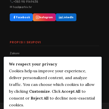
+385 98 9149638
✉ had@arhiv.hr
Facebook
Instagram
LinkedIn
PROPISI I SKUPOVI
Zakoni
Pravilnici
We respect your privacy
Uredbe
Cookies help us improve your experience,
Norme
deliver personalized content, and analyze
Kongresi
traffic. You can choose which cookies to allow
Savjetovanja
by clicking
Customize
. Click
Accept All
to
Publikacije
consent or
Reject All
to decline non-essential
cookies.