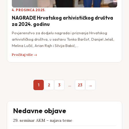
4. PROSINCA 2025.
NAGRADE Hrvatskog arhivističkog društva
za 2024. godinu
Povjerenstvo za dodjelu nagrada i priznanja Hrvatskog
arhivističkog društva, u sastavu Tonko Barčot, Danijel Jelaš,
Melina Lučić, Arian Rajh i Silvija Babić,…
Pročitaj više →
1
2
3
…
23
→
Nedavne objave
29. seminar AKM – najava teme